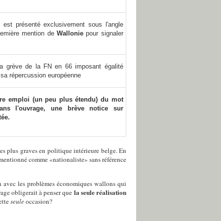
 est présenté exclusivement sous l'angle
Première mention de
Wallonie
pour signaler
la grève de la FN en 66 imposant égalité
t sa répercussion européenne
tre emploi (un peu plus étendu) du mot
ans l'ouvrage, une brève notice sur
tée.
 plus graves en politique intérieure belge. En
t mentionné comme «nationaliste» sans référence
 lien avec les problèmes économiques wallons qui
la seule réalisation
age obligerait à penser que
ette
seule
occasion?