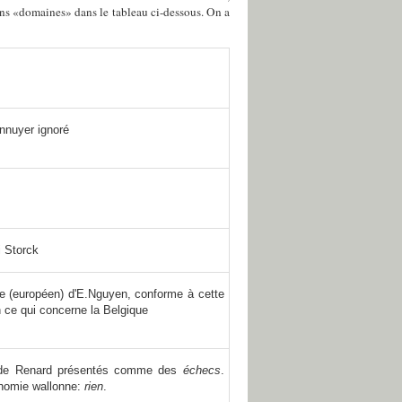
ns «domaines» dans le tableau ci-dessous. On a
nnuyer ignoré
i Storck
re (européen) d'E.Nguyen, conforme à cette
n ce qui concerne la Belgique
n de Renard présentés comme des
échecs
.
onomie wallonne:
rien
.