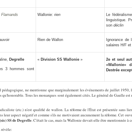
,
Flamands
Wallonie:
rien
Le fédéralisme
linguistique. 
son
déclin
auvoir
Rien de Wallon
Ignorance de 
salaires H/F e
aline,
Degrelle
«
Division SS Wallonie
»
2e et seul au
«
Wallonie» d
ces 3 hommes sont
Destrée excep
 pédagogique, ne mentionne que marginalement les événements de juillet 1950, les
us qu'honorable. Tous les monarques sont également cités. Le général de Gaulle es
ndicaliste (etc.) n'est qualifié de wallon. La réforme de l'État est présentée sans
 leur aspect négatif et comme s'ils ne motivaient aucunement la réforme. Cet ouvr
(sic) SS de Degrelle
. C'était le cas, mais la Wallonie devait-elle être mentionnée à c
 révèle: