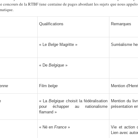
e concours de la RTBF (une centaine de pages abordant les sujets que nous appelo
matique.
Qualifications
Remarques
« Le
Belge
Magritte »
Surréalisme he
« De
Belgique
»
enne
Film
belge
Mention d'Henr
e
« La
Belgique
choisit la fédéralisation
Mention du liv
pour échapper au nationalisme
présentation e
flamand »
« Né en
France
»
Vie et actio
Lien avec aut