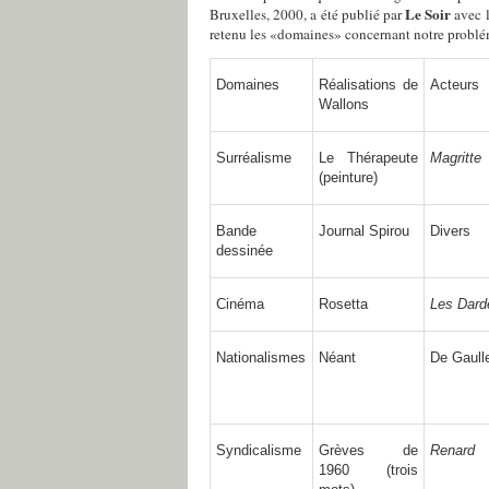
Le Soir
Bruxelles, 2000, a été publié par
avec l
retenu les «domaines» concernant notre problé
Domaines
Réalisations de
Acteurs
Wallons
Surréalisme
Le Thérapeute
Magritte
(peinture)
Bande
Journal
Spirou
Divers
dessinée
Cinéma
Rosetta
Les Dard
Nationalismes
Néant
De Gaull
Syndicalisme
Grèves de
Renard
1960
(trois