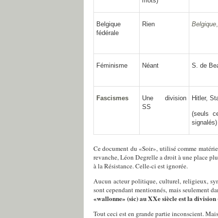
mots)
Belgique
Belgique
Rien
fédérale
Féminisme
Néant
S. de Be
Fascismes
Une division
Hitler, St
SS
(seuls 
signalés)
Ce document du «Soir», utilisé comme matériel
revanche, Léon Degrelle a droit à une place pl
à la Résistance. Celle-ci est ignorée.
Aucun acteur politique, culturel, religieux, sy
sont cependant mentionnés, mais seulement dans
«wallonne» (sic) au XXe siècle est la division 
Tout ceci est en grande partie inconscient. Mais