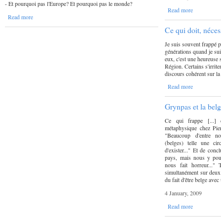
- Et pourquoi pas l'Europe? Et pourquoi pas le monde?
Read more
Read more
Ce qui doit, néces
Je suis souvent frappé p
générations quand je sui
eux, c'est une heureuse s
Région. Certains s'irrite
discours cohérent sur la
Read more
Grynpas et la belg
Ce qui frappe [...] c
métaphysique chez Pie
"Beaucoup d'entre no
(belges) telle une ci
d'exister..." Et de conc
pays, mais nous y pour
nous fait horreur..."
simultanément sur deux p
du fait d'être belge avec
4 January, 2009
Read more