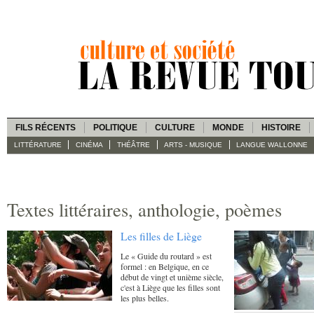
FILS RÉCENTS
POLITIQUE
CULTURE
MONDE
HISTOIRE
LITTÉRATURE
CINÉMA
THÉÂTRE
ARTS - MUSIQUE
LANGUE WALLONNE
Textes littéraires, anthologie, poèmes
Les filles de Liège
Le « Guide du routard » est
formel : en Belgique, en ce
début de vingt et unième siècle,
c'est à Liège que les filles sont
les plus belles.