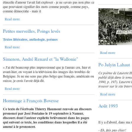
étincelle d'amour l'avait fait exploser - je ne savais pas non plus ce
que pouvaient signifier des mots comme peuple, comme pays,
comme démocratie - mais il
Read more
Petites merveilles, Poings levés
Textes littéraires, anthologie, poèmes
Read more
Read more
Simenon, André Renard et "la Wallonie"
Po Julyin Lahaut
« J'ai été beaucoup plus impressionné que je l'aurais cru, hier et
avant-hier, en voyant à la télévision des images des troubles de
Ce poème de Laurent He
Belgique. Je ne me sens pas plus belge que français, américain ou
publié déjà dans le tom
suisse, je crois l'avoir déjà dit.
1990, p. 197). Laurent H
trouver sur le site Inte
Read more
Read more
Hommage à François Bovesse
Août 1993
Ce texte de l'écrivain Thierry Haumont renvoie au discours
prononcé par José Fontaine le 19 septembre à Namur,
discours dont l'auteur explicite brièvement dans les pages
qui suivent ce texte, les conditions dans lesquelles il a été
Il y a d'abord, dans ma r
amené à le prononcer.
-
Eh, fais pas chier!