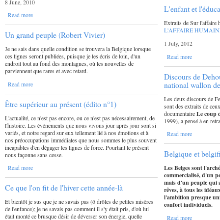
8 June, 2010
L'enfant et l'éduc
Read more
Extraits de Sur l'affair
L'AFFAIRE HUMAINE 
Un grand peuple (Robert Vivier)
1 July, 2012
Je ne sais dans quelle condition se trouvera la Belgique lorsque
ces lignes seront publiées, puisque je les écris de loin, d'un
Read more
endroit tout au fond des montagnes, où les nouvelles de
parviennent que rares et avec retard.
Discours de Dehou
national wallon d
Read more
Les deux discours de Fe
Être supérieur au présent (édito n°1)
sont des extraits de ceu
documentaire
Le coup 
L'actualité, ce n'est pas encore, ou ce n'est pas nécessairement, de
1999), a pensé à en retr
l'histoire. Les événements que nous vivons jour après jour sont si
variés, et notre regard sur eux tellement lié à nos émotions et à
Read more
nos préoccupations immédiates que nous sommes le plus souvent
incapables d'en dégager les lignes de force. Pourtant le présent
Belgique et belgif
nous façonne sans cesse.
Les Belges sont l'arch
Read more
commercialisé, d'un pe
mais d'un peuple qui a 
Ce que l'on fit de l'hiver cette année-là
rêves, à tous les idéa
l'ambition presque univ
Et bientôt je sus que je ne savais pas (ô drôles de petites misères
confort individuels.
de l'enfance); je ne savais pas comment il s'y était pris, d'où lui
était monté ce brusque désir de déverser son énergie, quelle
Read more