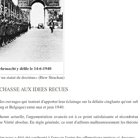
ehrmacht y défile le 14-6-1940
air un statut de doctrine» (Hew Strachan)
CHASSE AUX IDEES RECUES
les ouvrages qui tentent d'apporter leur éclairage sur la défaite cinglante qu'ont su
g et Belgique) entre mai et juin 1940.
heure actuelle, l'argumentation avancée est à ce point satisfaisante et réconfortan
e Vérité absolue. En règle générale, ce sont d'ailleurs malheureusement les théori
re nous a déjà été confronté à l'une ou l'autre des affirmations reprises ci-dessous: