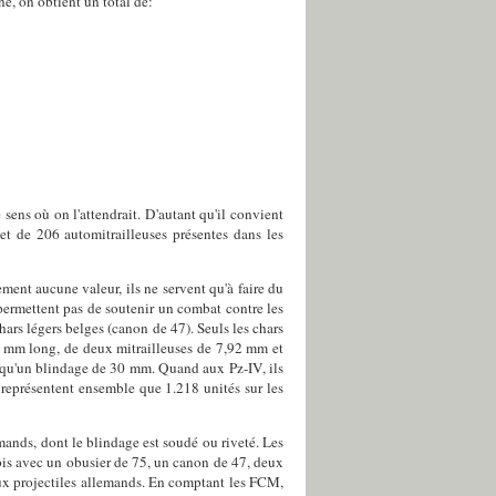
ne, on obtient un total de:
 sens où on l'attendrait. D'autant qu'il convient
et de 206 automitrailleuses présentes dans les
ment aucune valeur, ils ne servent qu'à faire du
permettent pas de soutenir un combat contre les
hars légers belges (canon de 47). Seuls les chars
37 mm long, de deux mitrailleuses de 7,92 mm et
 qu'un blindage de 30 mm. Quand aux Pz-IV, ils
représentent ensemble que 1.218 unités sur les
mands, dont le blindage est soudé ou riveté. Les
bis avec un obusier de 75, un canon de 47, deux
aux projectiles allemands. En comptant les FCM,