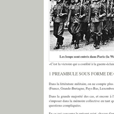
Les loups sont entrés dans Paris (la W
«C'est la victoire qui a conféré à la guerre-écl
1 PREAMBULE SOUS FORME DE 
Dans la littérature militaire, on ne compte plus 
(France, Grande-Bretagne, Pays-Bas, Luxembour
Dans la grande majorité des cas, et encore à l'
s'imposer dans la mémoire collective en tant qu
questions compliquées.
En ce qui concerne le présent sujet, chacun d'ent