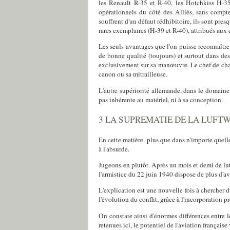
les Renault R-35 et R-40, les Hotchkiss H-35
opérationnels du côté des Alliés, sans compt
souffrent d'un défaut rédhibitoire, ils sont pre
rares exemplaires (H-39 et R-40), attribués au
Les seuls avantages que l'on puisse reconnaîtr
de bonne qualité (toujours) et surtout dans de
exclusivement sur sa manœuvre. Le chef de char
canon ou sa mitrailleuse.
L'autre supériorité allemande, dans le domaine
pas inhérente au matériel, ni à sa conception.
3 LA SUPREMATIE DE LA LUFT
En cette matière, plus que dans n'importe quell
à l'absurde.
Jugeons-en plutôt. Après un mois et demi de lut
l'armistice du 22 juin 1940 dispose de plus d'a
L'explication est une nouvelle fois à chercher d
l'évolution du conflit, grâce à l'incorporation 
On constate ainsi d'énormes différences entre le
retenues ici, le potentiel de l'aviation français