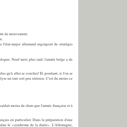
uerre de mouvement.
e.
ue l'état-major allemand regorgeait de stratèges
logne. Neuf mois plus tard, l'armée belge a de
lus qu'à aller se coucher! Et pourtant, si l'on se
yse un tant soit peu sérieuse. C'est du moins ce
édait moins de chars que l'armée française et à
nçais en particulier. Dans la préparation d'une
nomène le «syndrome de la durée». L'Allemagne,