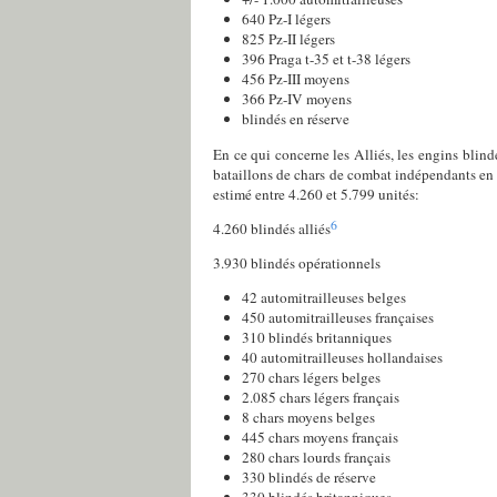
640 Pz-I légers
825 Pz-II légers
396 Praga t-35 et t-38 légers
456 Pz-III moyens
366 Pz-IV moyens
blindés en réserve
En ce qui concerne les Alliés, les engins blind
bataillons de chars de combat indépendants en Fra
estimé entre 4.260 et 5.799 unités:
6
4.260 blindés alliés
3.930 blindés opérationnels
42 automitrailleuses belges
450 automitrailleuses françaises
310 blindés britanniques
40 automitrailleuses hollandaises
270 chars légers belges
2.085 chars légers français
8 chars moyens belges
445 chars moyens français
280 chars lourds français
330 blindés de réserve