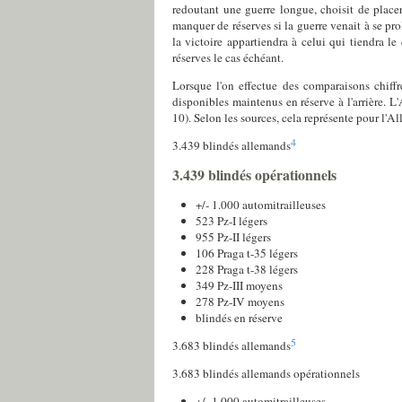
redoutant une guerre longue, choisit de placer
manquer de réserves si la guerre venait à se pr
la victoire appartiendra à celui qui tiendra l
réserves le cas échéant.
Lorsque l'on effectue des comparaisons chiffré
disponibles maintenus en réserve à l'arrière. 
10). Selon les sources, cela représente pour l'A
4
3.439 blindés allemands
3.439 blindés opérationnels
+/- 1.000 automitrailleuses
523 Pz-I légers
955 Pz-II légers
106 Praga t-35 légers
228 Praga t-38 légers
349 Pz-III moyens
278 Pz-IV moyens
blindés en réserve
5
3.683 blindés allemands
3.683 blindés allemands opérationnels
+/- 1.000 automitrailleuses