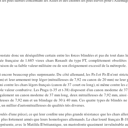
es plus faibles concernant les Alliés et des chiffres les plus élevés pour l'Allemag
nstate donc un déséquilibre certain entre les forces blindées et pas du tout dans le
rmée française de 1.685 vieux chars Renault du type FT, complètement obsolètes 
raison de sa faible valeur militaire ou de son éloignement excessif de la métropole.
 encore beaucoup plus surprenante. Du côté allemand, les Pz-I et Pz-II n'ont stricte
m) et leur armement trop léger (mitrailleuses de 7,92 ou canon de 20 mm) ne leur 
i contre les chars légers français (canon de 37 court ou long), ni même contre les c
table valeur combative. Les Praga (t-35 et t-38) disposent d'un canon moderne de 
également un canon moderne de 37 mm long, deux mitrailleuses de 7,92 mm, ainsi
lleuses de 7,92 mm et un blindage de 30 à 40 mm. Ces quatre types de blindés ne 
un millier d'automitrailleuses de qualités très diverses.
ulés d'une pièce), ce qui leur confère une plus grande résistance que les chars alle
t plus fortement armés que leurs homologues allemands. Le char lourd français B-1
eprésente, avec le Matilda II britannique, un mastodonte quasiment invulnérable 