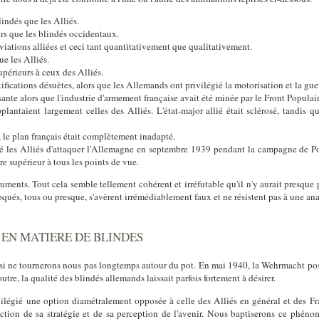
indés que les Alliés.
rs que les blindés occidentaux.
viations alliées et ceci tant quantitativement que qualitativement.
e les Alliés.
upérieurs à ceux des Alliés.
rtifications désuètes, alors que les Allemands ont privilégié la motorisation et la g
sante alors que l'industrie d'armement française avait été minée par le Front Populair
plantaient largement celles des Alliés. L'état-major allié était sclérosé, tandis q
, le plan français était complètement inadapté.
hé les Alliés d'attaquer l'Allemagne en septembre 1939 pendant la campagne de Po
re supérieur à tous les points de vue.
uments. Tout cela semble tellement cohérent et irréfutable qu'il n'y aurait presque p
ués, tous ou presque, s'avèrent irrémédiablement faux et ne résistent pas à une anal
 EN MATIERE DE BLINDES
ssi ne tournerons nous pas longtemps autour du pot. En mai 1940, la Wehrmacht poss
 outre, la qualité des blindés allemands laissait parfois fortement à désirer.
légié une option diamétralement opposée à celle des Alliés en général et des Fra
onction de sa stratégie et de sa perception de l'avenir. Nous baptiserons ce phé