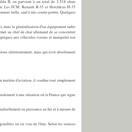
lda II, on parvient à un total de 2.518 chars
leur. Les FCM, Renault R-35 et Hotchkiss H-35
siment nulle, sauf à très courte portée. Quelques
), dans la généralisation d'un équipement radio
ermet au chef de char allemand de se concentrer
optiques aux véhicules voisins et manipuler son
erons ultérieurement, mais qui n'est absolument
n matière d'aviation, il confine tout simplement
inalement à une situation où la France qui signe
 graduellement en puissance au fur et à mesure de
ponibles ou en voie de l'être. Selon les sources