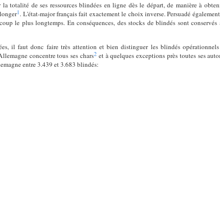
 la totalité de ses ressources blindées en ligne dès le départ, de manière à obteni
1
olonger
. L'état-major français fait exactement le choix inverse. Persuadé également
e coup le plus longtemps. En conséquences, des stocks de blindés sont conservés à
es, il faut donc faire très attention et bien distinguer les blindés opérationnel
2
L'Allemagne concentre tous ses chars
et à quelques exceptions près toutes ses auto
llemagne entre 3.439 et 3.683 blindés: