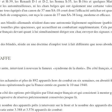
 et H-39, les Renault D-1 et D-2, les Somua S-35, les B-1bis et quelques Mati
er les automitrailleuses, ni les chars belges qui ont également une certaine va
sque tous équipés d'un canon de 37 mm SA-18 court dont l'efficacité antichar est qua
x chefs de compagnies, ont reçu le canon de 37 mm SA-38 long, moderne et efficace.
e aux blindés allemands résident dans une autonomie légèrement supérieure (parfois
s tourelles plus spacieuses, qui accueillent un combattant supplémentaire. Cela p
 français devant quant à lui simultanément diriger son char, envoyer des signaux 
 des blindés, réside en une doctrine d'emploi tout à fait différente que nous abord
WAFFE
e autre, intervient à nouveau le fameux «syndrome de la durée». Du côté français, e
tes acharnées et plus de 892 appareils hors de combat en six semaines, on aboutit f
vions opérationnels que la France entrée en guerre le 10 mai 1940.
u côté des options privilégiées par l'état-major français et qui consistent à monter
progressive de réserves précieusement conservées jusque là.
 nombre des appareils prêts à intervenir sur le front et le nombre des appareils dis
e varie entre 3.388 et 3.576 appareils de combat: