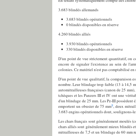
En tenant systématiquement compte des chiffres l
3.683 blindés allemands
3.683 blindés opérationnels
0 blindés disponibles en réserve
4.260 blindés alliés
3.930 blindés opérationnels
330 blindés disponibles en réserve
D'un point de vue strictement quantitatif, on co
encore de signaler l'existence au sein de l'a
colonies. Ce matériel n'est pas comptabilisé en 
D'un point de vue qualitatif, la comparaison est
nombre. Leur blindage trop faible (13 à 14,5 m
automitrailleuses françaises (canon de 25 mm), n
tchèques et les Panzers III et IV ont une véri
d'un blindage de 25 mm. Les Pz-III possèdent 
8
emportent un obusier de 75 mm
, deux mitrai
3.683 engins opérationnels dont, soulignons-le, 
Les chars français sont généralement moulés (co
chars alliés sont généralement mieux blindés e
mitrailleuses de 7,5 et un blindage de 60 mm r