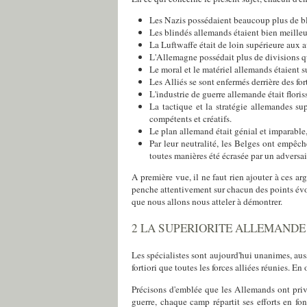
Les Nazis possédaient beaucoup plus de bl
Les blindés allemands étaient bien meilleu
La Luftwaffe était de loin supérieure aux a
L'Allemagne possédait plus de divisions qu
Le moral et le matériel allemands étaient s
Les Alliés se sont enfermés derrière des fo
L'industrie de guerre allemande était floris
La tactique et la stratégie allemandes sup
compétents et créatifs.
Le plan allemand était génial et imparable
Par leur neutralité, les Belges ont empêc
toutes manières été écrasée par un adversai
A première vue, il ne faut rien ajouter à ces arg
penche attentivement sur chacun des points évoq
que nous allons nous atteler à démontrer.
2 LA SUPERIORITE ALLEMANDE
Les spécialistes sont aujourd'hui unanimes, au
fortiori que toutes les forces alliées réunies. En
Précisons d'emblée que les Allemands ont privi
guerre, chaque camp répartit ses efforts en f