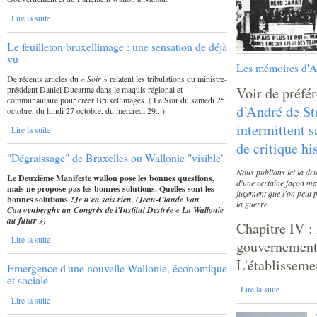
Lire la suite
Le feuilleton bruxellimage : une sensation de déjà
vu
Les mémoires d'A
De récents articles du «
Soir
» relatent les tribulations du ministre-
président Daniel Ducarme dans le maquis régional et
Voir de préfé
communautaire pour créer Bruxellimages. ( Le Soir du samedi 25
d’André de St
octobre, du lundi 27 octobre, du mercredi 29...)
intermittent 
Lire la suite
de critique hi
"Dégraissage" de Bruxelles ou Wallonie "visible"
Nous publions ici la deu
Le Deuxième Manifeste wallon pose les bonnes questions,
d'une certaine façon ma
mais ne propose pas les bonnes solutions. Quelles sont les
jugement que l'on peut p
bonnes solutions
?
Je n'en sais rien.
(Jean-Claude Van
la guerre.
Cauwenberghe au Congrès de l'Institut Destrée «
La Wallonie
au futur
»)
Chapitre IV :
Lire la suite
gouvernement 
L'établisseme
Emergence d'une nouvelle Wallonie, économique
et sociale
Lire la suite
Lire la suite