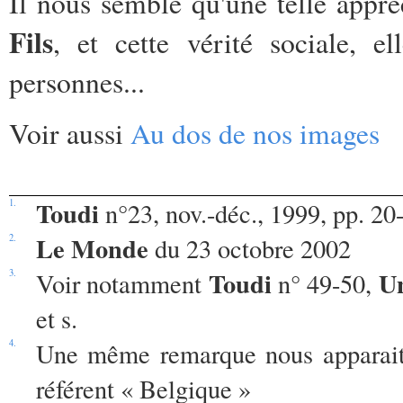
Il nous semble qu'une telle appré
Fils
, et cette vérité sociale, 
personnes...
Voir aussi
Au dos de nos images
Toudi
1.
n°23, nov.-déc., 1999, pp. 20
Le Monde
2.
du 23 octobre 2002
Toudi
Un
3.
Voir notamment
n° 49-50,
et s.
4.
Une même remarque nous apparait
référent « Belgique »