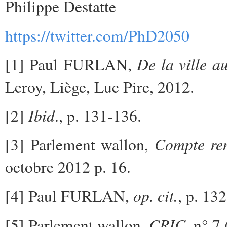
Philippe Destatte
https://twitter.com/PhD2050
De la ville a
[1] Paul FURLAN,
Leroy, Liège, Luc Pire, 2012.
Ibid
[2]
., p. 131-136.
Compte ren
[3] Parlement wallon,
octobre 2012 p. 16.
op. cit.
[4] Paul FURLAN,
, p. 132
CRIC
[5] Parlement wallon,
, n° 7