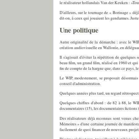
le réalisateur hollandais Van der Keuken : »Tout
D'ailleurs, sur le tournage de « Borinage » déjà
dit-on, à ceux qui jouaient les gendarmes. Juste 
Une politique
Autre originalité de la démarche : avec le WIP
création audiovisuelle en Wallonie, en déléguan
Il s'agissait d'éviter la répétition de quelque
beau film, un grand film, réalisé en 1960 et qu
fin de compte de la hargne que, dans ce pays, le
Le WIP, modestement, se proposait désormais d
conseil d'administration.
Quelques années plus tard, un regard rétrospecti
Quelques chiffres d'abord : de 82 à 88, le WIP
documentaires (15), les documentaires fictions (11)
Des réalisateurs déjà reconnus sont venus cher
Mémoires » d'une certaine journée de manifestat
facilement de quoi financer de nouveaux projet
D'autres réalisateurs, travaillant à la télévisi