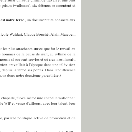
ne prison (wallonne), six détenus se racontent et
est notre terre
, un documentaire consacré aux
 Nicole Wuidart, Claude Bouché, Alain Marcoen,
 les plus attachants sur ce que fut le travail au
les hommes de la pause de nuit, au rythme de la
us a si souvent servies et où rien n'est inscrit,
tion, travaillait à l'époque dans une télévision
 depuis, a fermé ses portes. Dans l'indifférence
ermons donc notre deuxième parenthèse.)
 de chapelle, fût-ce même une chapelle wallonne :
le WIP et venus d'ailleurs, avec leur talent, leur
ace, par une politique active de promotion et de