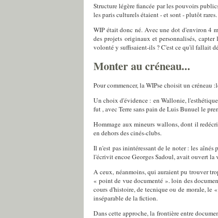
Structure légère fiancée par les pouvoirs publ
les paris culturels étaient - et sont - plutôt rares.
WIP était donc né. Avec une dot d'environ 4 mil
des projets originaux et personnalisés, capter 
volonté y suffisaient-ils ? C'est ce qu'il fallait 
Monter au créneau...
Pour commencer, la WIPse choisit un créneau :l
Un choix d'évidence : en Wallonie, l'esthétiqu
fut , avec Terre sans pain de Luis Bunuel le pr
Hommage aux mineurs wallons, dont il redécrivai
en dehors des cinés-clubs.
Il n'est pas inintéressant de le noter : les aîné
l'écrivit encoe Georges Sadoul, avait ouvert la 
A ceux, néanmoins, qui auraient pu trouver trop
« point de vue documenté ». loin des documentai
cours d'histoire, de tecnique ou de morale, le
inséparable de la fiction.
Dans cette approche, la frontière entre document