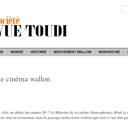
RE
MONDE
HISTOIRE
MOUVEMENT WALLON
MONARCHIE
 le cinéma wallon
a ville, au début des années 80 ? Le Ministre de la culture (francophone), fêtait l
juste titre un événement dans le paysage audiovisuel wallon (qui n'est à vrai dire g