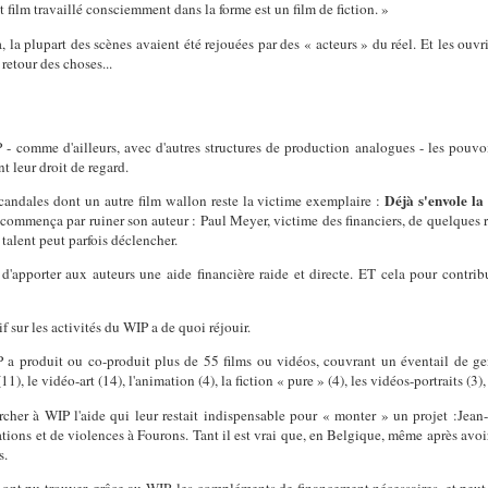
 film travaillé consciemment dans la forme est un film de fiction. »
, la plupart des scènes avaient été rejouées par des « acteurs » du réel. Et les ouvri
retour des choses...
 - comme d'ailleurs, avec d'autres structures de production analogues - les pouvoi
t leur droit de regard.
Déjà s'envole la
s scandales dont un autre film wallon reste la victime exemplaire :
i commença par ruiner son auteur : Paul Meyer, victime des financiers, de quelques
 talent peut parfois déclencher.
'apporter aux auteurs une aide financière raide et directe. ET cela pour contribu
f sur les activités du WIP a de quoi réjouir.
 a produit ou co-produit plus de 55 films ou vidéos, couvrant un éventail de genr
, le vidéo-art (14), l'animation (4), la fiction « pure » (4), les vidéos-portraits (3), 
cher à WIP l'aide qui leur restait indispensable pour « monter » un projet :Jean
ions et de violences à Fourons. Tant il est vrai que, en Belgique, même après avoir 
s.
on, ont pu trouver, grâce au WIP, les compléments de financement nécessaires, et peut-