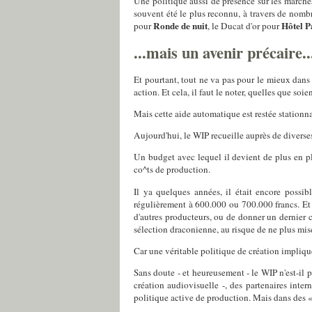
Une politique aussi de présence sur les marchés
souvent été le plus reconnu, à travers de nomb
Ronde de nuit
Hôtel P
pour
, le Ducat d'or pour
...mais un avenir précaire..
Et pourtant, tout ne va pas pour le mieux dans 
action. Et cela, il faut le noter, quelles que so
Mais cette aide automatique est restée stationna
Aujourd'hui, le WIP recueille auprès de diverse
Un budget avec lequel il devient de plus en pl
co^ts de production.
Il ya quelques années, il était encore possib
régulièrement à 600.000 ou 700.000 francs. Et 
d'autres producteurs, ou de donner un dernier
sélection draconienne, au risque de ne plus mise
Car une véritable politique de création implique 
Sans doute - et heureusement - le WIP n'est-il
création audiovisuelle -, des partenaires int
politique active de production. Mais dans des 