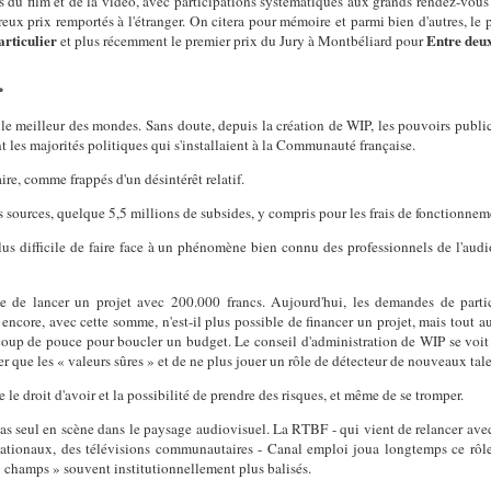
 du film et de la vidéo, avec participations systématiques aux grands rendez-vous 
reux prix remportés à l'étranger. On citera pour mémoire et parmi bien d'autres, le
articulier
Entre deux
et plus récemment le premier prix du Jury à Montbéliard pour
.
le meilleur des mondes. Sans doute, depuis la création de WIP, les pouvoirs public
ient les majorités politiques qui s'installaient à la Communauté française.
ire, comme frappés d'un désintérêt relatif.
s sources, quelque 5,5 millions de subsides, y compris pour les frais de fonctionnem
us difficile de faire face à un phénomène bien connu des professionnels de l'audio
le de lancer un projet avec 200.000 francs. Aujourd'hui, les demandes de parti
encore, avec cette somme, n'est-il plus possible de financer un projet, mais tout 
 coup de pouce pour boucler un budget. Le conseil d'administration de WIP se voit
r que les « valeurs sûres » et de ne plus jouer un rôle de détecteur de nouveaux tale
le droit d'avoir et la possibilité de prendre des risques, et même de se tromper.
 pas seul en scène dans le paysage audiovisuel. La RTBF - qui vient de relancer av
ernationaux, des télévisions communautaires - Canal emploi joua longtemps ce rôle
« champs » souvent institutionnellement plus balisés.