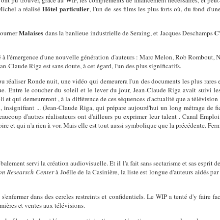
Hôtel particulier
Michel a réalisé
, l'un de ses films les plus forts où, du fond d'u
Malaises
C'
tourner
dans la banlieue industrielle de Seraing, et Jacques Deschamps
é à l'émergence d'une nouvelle génération d'auteurs : Marc Melon, Rob Rombout,
-Claude Riga est sans doute, à cet égard, l'un des plus significatifs.
 pu réaliser Ronde nuit, une vidéo qui demeurera l'un des documents les plus rares et
que. Entre le coucher du soleil et le lever du jour, Jean-Claude Riga avait suivi 
et qui demeureront , à la différence de ces séquences d'actualité que a télévision no
, insignifiant ... (Jean-Claude Riga, qui prépare aujourd'hui un long métrage de fic
eaucoup d'autres réalisateurs ont d'ailleurs pu exprimer leur talent . Canal Emploi,
toire et qui n'a rien à vor. Mais elle est tout aussi symbolique que la précédente. F
balement servi la création audiovisuelle. Et il l'a fait sans sectarisme et sas esprit
n Researsch Center
à Joëlle de la Casinière, la liste est longue d'auteurs aidés par 
 s'enfermer dans des cercles restreints et confidentiels. Le WIP a tenté d'y faire f
mières et ventes aux télévisions.