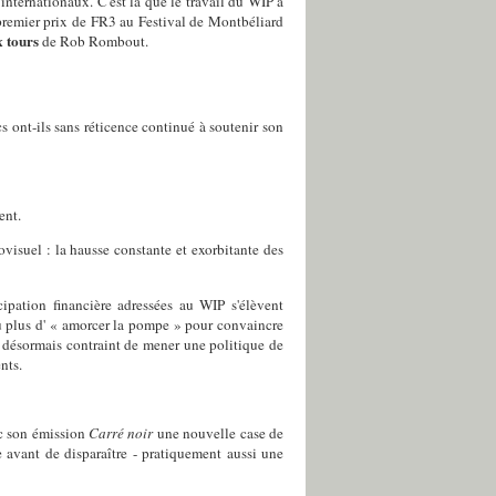
internationaux. C'est là que le travail du WIP a
 premier prix de FR3 au Festival de Montbéliard
 tours
de Rob Rombout.
s ont-ils sans réticence continué à soutenir son
ent.
visuel : la hausse constante et exorbitante des
cipation financière adressées au WIP s'élèvent
au plus d' « amorcer la pompe » pour convaincre
 désormais contraint de mener une politique de
nts.
ec son émission
Carré noir
une nouvelle case de
 avant de disparaître - pratiquement aussi une