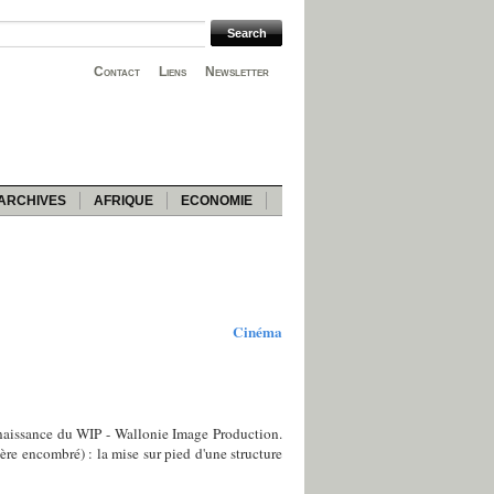
Contact
Liens
Newsletter
ARCHIVES
AFRIQUE
ECONOMIE
Cinéma
a naissance du WIP - Wallonie Image Production.
uère encombré) : la mise sur pied d'une structure