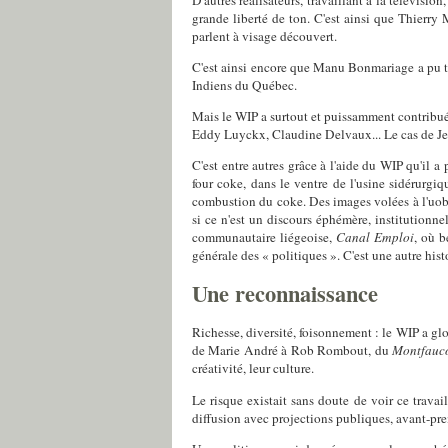
grande liberté de ton. C'est ainsi que Thierry 
parlent à visage découvert.
C'est ainsi encore que Manu Bonmariage a pu 
Indiens du Québec.
Mais le WIP a surtout et puissamment contribu
Eddy Luyckx, Claudine Delvaux... Le cas de Jean
C'est entre autres grâce à l'aide du WIP qu'il a
four coke, dans le ventre de l'usine sidérurgi
combustion du coke. Des images volées à l'uobli 
si ce n'est un discours éphémère, institutionnel
communautaire liégeoise,
Canal Emploi
, où b
générale des « politiques ». C'est une autre his
Une reconnaissance
Richesse, diversité, foisonnement : le WIP a glo
de Marie André à Rob Rombout, du
Montfauco
créativité, leur culture.
Le risque existait sans doute de voir ce travail
diffusion avec projections publiques, avant-pre