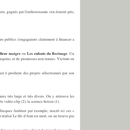
ers, gagnés par l'enthousiasme s'en étaient pris,
rs publics s'engagaient clairement à financer a
 fleur maigre
Les enfants du Borinage
ou
. Un
 requins, et de promesses non tenues. Victime en
er à produire des projets sélectionnés par son
es très large et très divers. On y retrouve les
le vidéo-clip (2), la science fiction (1).
-Jacques Andrien par exemple, inscrit ici ces «
réalisé Le fils d'Amr est mort, on ne trouve pas
être aussi un autre climat de travail et une plus