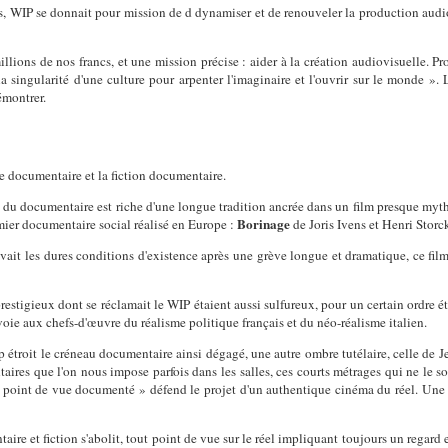
ics, WIP se donnait pour mission de d dynamiser et de renouveler la production audi
lions de nos francs, et une mission précise : aider à la création audiovisuelle. Pro
la singularité d'une culture pour arpenter l'imaginaire et l'ouvrir sur le monde ».
démontrer.
e documentaire et la fiction documentaire.
e du documentaire est riche d'une longue tradition ancrée dans un film presque myth
Borinage
emier documentaire social réalisé en Europe :
de Joris Ivens et Henri Storc
t les dures conditions d'existence après une grève longue et dramatique, ce film r
s prestigieux dont se réclamait le WIP étaient aussi sulfureux, pour un certain ordre ét
voie aux chefs-d'œuvre du réalisme politique français et du néo-réalisme italien.
 étroit le créneau documentaire ainsi dégagé, une autre ombre tutélaire, celle de Je
res que l'on nous impose parfois dans les salles, ces courts métrages qui ne le so
 « point de vue documenté » défend le projet d'un authentique cinéma du réel. Une 
aire et fiction s'abolit, tout point de vue sur le réel impliquant toujours un regar