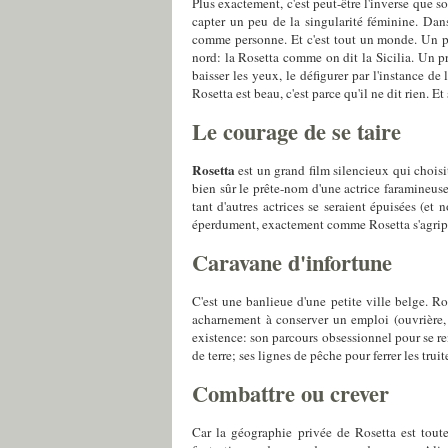
Plus exactement, c'est peut-être l'inverse que s
capter un peu de la singularité féminine. D
comme personne. Et c'est tout un monde. Un p
nord: la Rosetta comme on dit la Sicilia. Un pré
baisser les yeux, le défigurer par l'instance de
Rosetta est beau, c'est parce qu'il ne dit rien. Et
Le courage de se taire
Rosetta
est un grand film silencieux qui chois
bien sûr le prête-nom d'une actrice faramineuse
tant d'autres actrices se seraient épuisées (e
éperdument, exactement comme Rosetta s'agripp
Caravane d'infortune
C'est une banlieue d'une petite ville belge. R
acharnement à conserver un emploi (ouvrière, v
existence: son parcours obsessionnel pour se ren
de terre; ses lignes de pêche pour ferrer les truit
Combattre ou crever
Car la géographie privée de Rosetta est toute