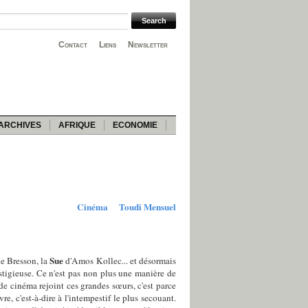
Contact
Liens
Newsletter
ARCHIVES
AFRIQUE
ECONOMIE
Cinéma
Toudi Mensuel
Sue
e Bresson, la
d'Amos Kollec... et désormais
estigieuse. Ce n'est pas non plus une manière de
de cinéma rejoint ces grandes sœurs, c'est parce
, c'est-à-dire à l'intempestif le plus secouant.