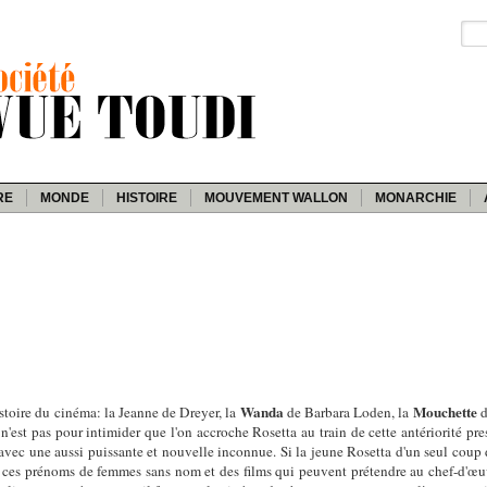
RE
MONDE
HISTOIRE
MOUVEMENT WALLON
MONARCHIE
Wanda
Mouchette
istoire du cinéma: la Jeanne de Dreyer, la
de Barbara Loden, la
d
'est pas pour intimider que l'on accroche Rosetta au train de cette antériorité pr
 avec une aussi puissante et nouvelle inconnue. Si la jeune Rosetta d'un seul coup 
 ces prénoms de femmes sans nom et des films qui peuvent prétendre au chef-d'œuvre