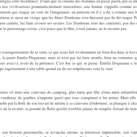
ouligne cette récurrence: il faut que le cinéma des hommes en passe par-là, par ce m
ans nos civilisations grammaticalement masculines, une femme s'appelle comme 
rénom qui claque au vent de l'imaginaire, un prénom où il y a du a comme une b
nom et aussi un visage que les frères Dardenne n'en finissent pas de dévisager. Pas 
 leur caméra, lui faire avouer ses secrets. Les Dardenne sont des cinéastes, pas des 
 si le personnage existe, c'est parce que le film, à tout jamais, ne le raconte pas.
it courageusement de se taire, ce qui nous fait évidemment un bien fou dans le b
, la jeune Emilie Dequenne, mais ce n'est pas lui faire insulte, bien au contraire, 
t nous avec) à avoir de la présence. C'est fou ce qui se passe: Emilie Dequenne a l
e rageusement à une table quand un de ses employeurs veut la virer.
osetta vit dans une caravane de camping, plus mère que fille d'une mère infantilisé
endeuse de gaufres, n'importe quoi) que tous conspirent à lui retirer. Mais elle 
dre par la forêt de son travail de misère à sa caravane d'infortune; sa planque à cha
es de la rivière; sa gourde de flotte qu'elle n'oublie jamais de remplir. Autant de trous
 son histoire personnelle, sa revanche intime, sa forteresse imprenable, son via