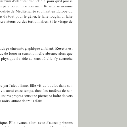
inimum d'identité irréductible, pour qu'il puisse
son père ou comme son mari. Rosetta se nomme
ouffée de Méditerranée soufflant en Europe du
du tout pour le gêner, le faire rougir, lui faire
scrutateurs ou des tortionnaires. Si le visage de
Rosetta
avardage cinématographique ambiant.
est
que de louer sa sensationnelle absence alors que
e physique du rôle au sens où elle s'y accroche
e par l'alcoolisme. Elle vit au boulot dans son
vit aussi entre-temps, dans les tanières de son
ussures propres sous une pierre; sa boîte de vers
 noirs, autant de trous d'air.
tique. Elle avance alors avec d'autres prénoms