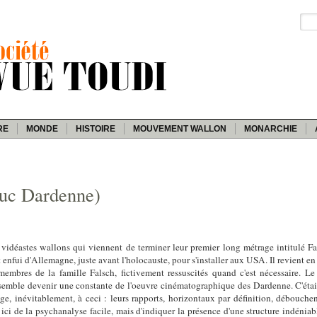
RE
MONDE
HISTOIRE
MOUVEMENT WALLON
MONARCHIE
Luc Dardenne)
vidéastes wallons qui viennent de terminer leur premier long métrage intitulé Fal
t enfui d'Allemagne, juste avant l'holocauste, pour s'installer aux USA. Il revient en
embres de la famille Falsch, fictivement ressuscités quand c'est nécessaire. L
 semble devenir une constante de l'oeuvre cinématographique des Dardenne. C'étai
 inévitablement, à ceci : leurs rapports, horizontaux par définition, débouchent
faire ici de la psychanalyse facile, mais d'indiquer la présence d'une structure indén