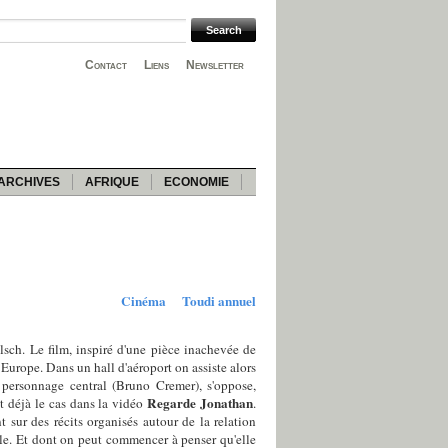
Contact
Liens
Newsletter
ARCHIVES
AFRIQUE
ECONOMIE
Cinéma
Toudi annuel
sch. Le film, inspiré d'une pièce inachevée de
 Europe. Dans un hall d'aéroport on assiste alors
e personnage central (Bruno Cremer), s'oppose,
Regarde Jonathan
t déjà le cas dans la vidéo
.
 sur des récits organisés autour de la relation
iable. Et dont on peut commencer à penser qu'elle